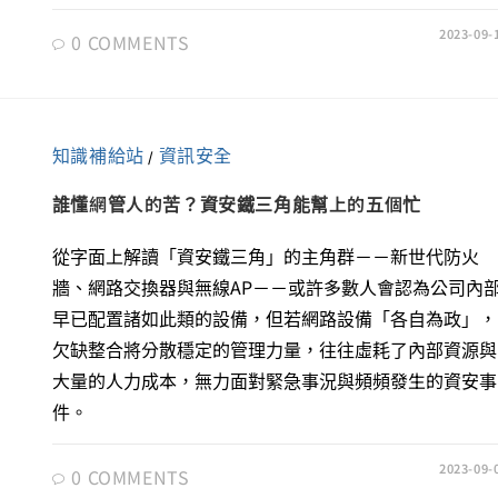
2023-09-
0 COMMENTS
知識補給站
資訊安全
/
誰懂網管人的苦？資安鐵三角能幫上的五個忙
從字面上解讀「資安鐵三角」的主角群－－新世代防火
牆、網路交換器與無線AP－－或許多數人會認為公司內
早已配置諸如此類的設備，但若網路設備「各自為政」，
欠缺整合將分散穩定的管理力量，往往虛耗了內部資源與
大量的人力成本，無力面對緊急事況與頻頻發生的資安事
件。
2023-09-
0 COMMENTS