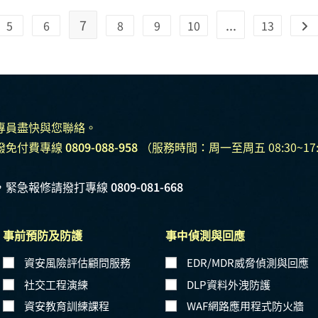
7
...
5
6
8
9
10
13
專員盡快與您聯絡。
撥免付費專線
0809-088-958
（服務時間：周一至周五 08:30~17:
，緊急報修請撥打專線
0809-081-668
事前預防及防護
事中偵測與回應
資安風險評估顧問服務
EDR/MDR威脅偵測與回應
社交工程演練
DLP資料外洩防護
資安教育訓練課程
WAF網路應用程式防火牆