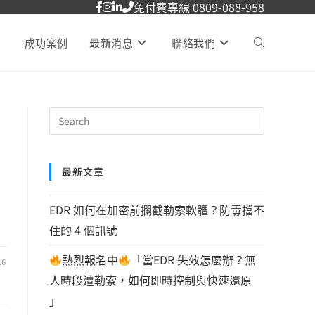
免付費專線 0809-088-958
成功案例
最新消息
聯絡我們
最新文章
EDR 如何在加密前攔截勒索軟體？防毒擋不
住的 4 個訊號
熱烈報名中
「當EDR 失效怎麼辦？無
16
人時段遭勒索，如何即時控制與快速還原
」