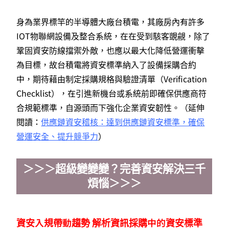
身為業界標竿的半導體大廠台積電，其廠房內有許多
IOT物聯網設備及整合系統，在在受到駭客覬覦，除了
鞏固資安防線擋禦外敵，也應以最大化降低營運衝擊
為目標，故台積電將資安標準納入了設備採購合約
中，期待藉由制定採購規格與驗證清單（Verification
Checklist），在引進新機台或系統前即確保供應商符
合規範標準，自源頭而下強化企業資安韌性。（延伸
閱讀：
供應鏈資安稽核：達到供應鏈資安標準，確保
營運安全、提升競爭力
）
＞＞＞超級變變變？完善資安解決三千
煩惱＞＞＞
資安入規帶動趨勢 解析資訊採購中的資安標準