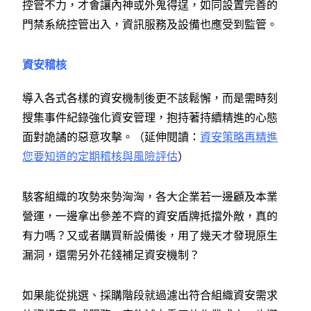
控管不力，才會讓內神或外鬼得逞，如同設置完善的
門禁系統控管出入，資訊服務及設備也應受到監管。
資安稽核
導入各式各樣的資安機制後更不該鬆懈，而是需時刻
搜集事件紀錄強化資安管理，抱持著持續精進的心態
面對詭譎的惡意攻擊。（延伸閱讀：
資安策略再精進
您要知道的定期稽核與風險評估
）
駭客組織的攻勢來勢洶洶，各大企業若一邊顧及本業
營運，一邊拿出參差不齊的資安盾牌抵擋外敵，真的
有力嗎？又或者購買新設備後，用了幾天才發現原生
漏洞，還需另外花錢補足資安機制？
如果能從挑選、採購階段就過濾出符合組織資安需求