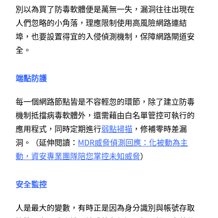
別以為買了防毒軟體便是萬無一失，漏洞往往出現在
人們忽略的小角落，理應限制使用高風險網路連結
埠，也要設置得宜的入侵偵測機制，保障網路閘道安
全。
端點防護
每一個網路節點皆是不容輕忽的環節，除了建立防毒
機制抵擋病毒軟體外，還需藉由白名單管控可執行的
應用程式，同時定期進行
弱點掃描
，修補零時差漏
洞。（延伸閱讀：
MDR威脅偵測回應：化被動為主
動，資安專業團隊陪您掌控未知威脅
）
安全監控
人是最大的變數，有時正是因為身分識別與帳號存取