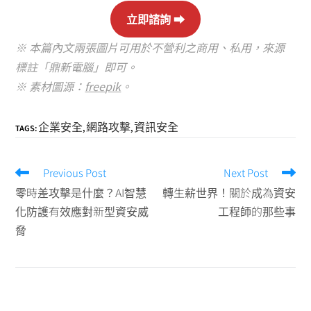
立即諮詢 ⮕
※ 本篇內文兩張圖片可用於不營利之商用、私用，來源
標註「鼎新電腦」即可。
※ 素材圖源：
freepik
。
企業安全
網路攻擊
資訊安全
TAGS:
,
,
Previous Post
Next Post
零時差攻擊是什麼？AI智慧
轉生薪世界！關於成為資安
化防護有效應對新型資安威
工程師的那些事
脅