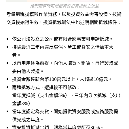
編列預算時可考量資安投資抵減之效益
考量到稅捐稽徵作業實務，以及投資效益需待設備、技術
交貨後始得生效，投資抵減辦法中也述明相關抵減條件：
依公司法設立之公司或有限合夥事業可申請抵減。
排除最近三年內違反環保、勞工或食安之情節重大
者。
以自用用途為前提，向他人購買、租賃、自行製造或
委由他人製造。
投資金額達新台幣100萬元以上，未超過10億元。
兩種抵減方式，選擇後不可修改：
當年度抵減（支出金額5%）、三年內分次抵減（支出
金額3%）
當年度認定為交貨、開始提供資安服務或技術服務提
供完成之年度。
資安投資抵減金額上限為當年度營所稅30%。