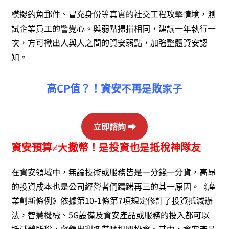
模擬釣魚郵件、冒充身份等真實的社交工程攻擊情境，測
試企業員工的警覺心。與弱點掃描相同，建議一年執行一
次，方可揪出人與人之間的資安弱點，加強整體資安認
知。
高CP值？！資安不再是敗家子
立即諮詢 ⮕
資安預算≠大撒幣！是投資也是抵稅神隊友
在資安領域中，無論技術或服務皆是一分錢一分貨，高昂
的投資成本也是公司經營者們躊躇再三的其一原因。《產
業創新條例》依據第10-1條第7項規定修訂了投資抵減辦
法，智慧機械、5G設備及資安產品或服務的投入都可以
抵減營所稅，冀釋出利多帶動相關投資。其中，資安產品