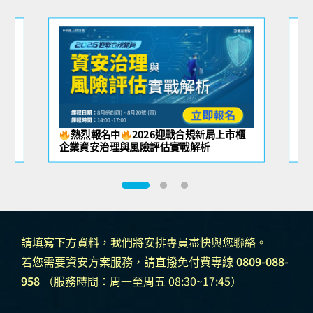
擺脫
熱烈報名中
2026迎戰合規新局上市櫃
防
企業資安治理與風險評估實戰解析
的
請填寫下方資料，我們將安排專員盡快與您聯絡。
若您需要資安方案服務，請直撥免付費專線
0809-088-
958
（服務時間：周一至周五 08:30~17:45）