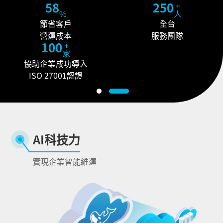
58
250
+
%
人
節省客戶
全台
營運成本
服務團隊
100
+
家
協助企業成功導入
ISO 27001認證
AI科技力
實現企業智能維運