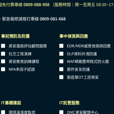
撥免付費專線
0809-088-958
（服務時間：周一至周五 08:30~17:
，緊急報修請撥打專線
0809-081-668
事前預防及防護
事中偵測與回應
資安風險評估顧問服務
EDR/MDR威脅偵測與回應
社交工程演練
DLP資料外洩防護
資安教育訓練課程
WAF網路應用程式防火牆
MFA多因子認證
郵件安全防護
製造業OT工控資安
IT基礎建設
IT託管服務
環境溫溼度監控
OMC資安戰情中心