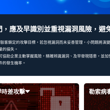
門，應及早識別並重視漏洞風險，避
成為駭客鎖定的攻擊目標，若忽視漏洞而未妥善管理，小問題將演
量的損失。
可協助企業主動掌握風險，精確辨識漏洞、及早發現隱患，並加
件的發生機率。
零時差攻擊
零時差攻擊
勒索病
勒索病
用尚未公開或修補的漏洞，迅速發動攻擊，
透過企業資
業難以及時防範。
嚴重影響。