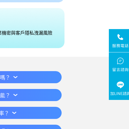
業機密與客戶隱私洩漏風險
 嗎？
效能？
率？