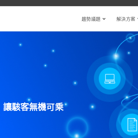
趨勢議題
解決方案
，讓駭客無機可乘