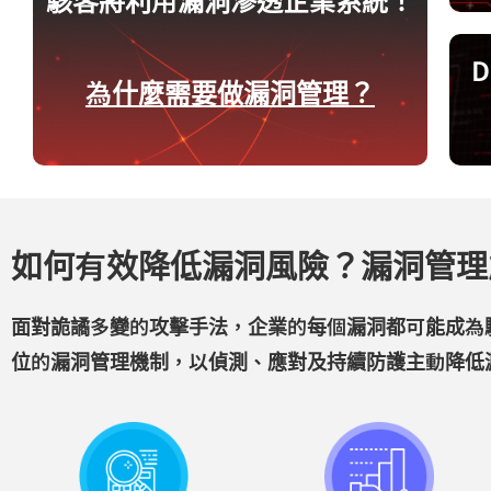
D
D
為什麼需要做漏洞管理？
從
路
如何有效降低漏洞風險？漏洞管理能
面對詭譎多變的攻擊手法，企業的每個漏洞都可能成為
位的漏洞管理機制，以偵測、應對及持續防護主動降低