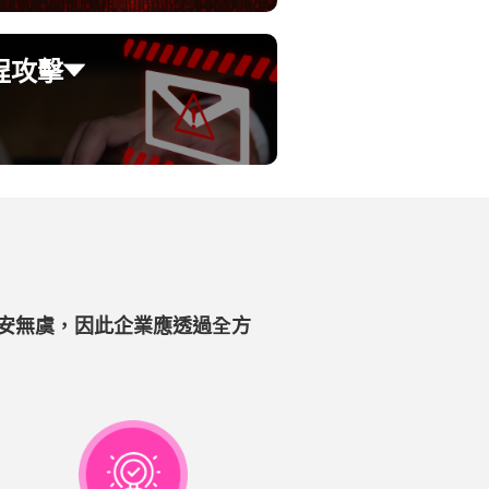
程攻擊
程攻擊
送詐騙信件、訊息等，誘使員工洩
。
安無虞，因此企業應透過全方