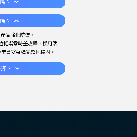
 嗎？
 嗎？
安產品強化防禦。
加強抵禦零時差攻擊，採用端
企業資安架構完整且穩固。
管理？