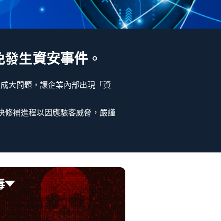
免發生資安事件。
變成大問題，讓企業內部出現「資
快修補進程以因應駭客威脅，嚴謹
毒
毒
安漏洞加密資料，對業務營運造成