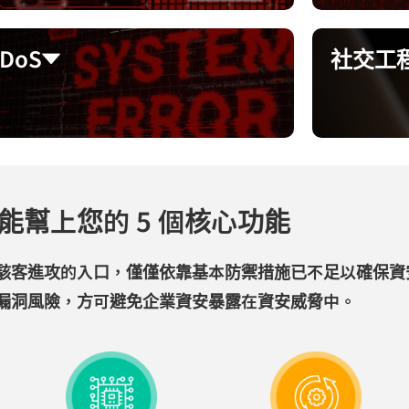
DoS
DoS
社交工
社交工
系統漏洞趁虛而入，以大量流量癱瘓企業網
藉由漏洞發
服務，導致服務中斷。
露機敏資料
幫上您的 5 個核心功能
駭客進攻的入口，僅僅依靠基本防禦措施已不足以確保資
漏洞風險，方可避免企業資安暴露在資安威脅中。