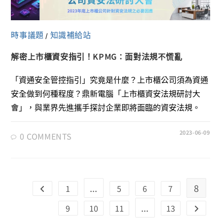
時事議題
知識補給站
/
解密上市櫃資安指引！KPMG：面對法規不慌亂
「資通安全管控指引」究竟是什麼？上市櫃公司須為資通
安全做到何種程度？鼎新電腦「上市櫃資安法規研討大
會」，與業界先進攜手探討企業即將面臨的資安法規。
2023-06-09
0 COMMENTS
...
8
1
5
6
7
...
9
10
11
13