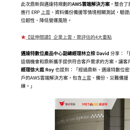
此次鼎新與邁達特規劃的
AWS雲端解決方案
，整合了
進行 ERP
上雲
、資料備份備援等情境相關測試，驗證
位韌性、降低營運風險。
★
【延伸閱讀】企業上雲，需評估的4大重點
邁達特數位產品中心副總經理林立棕 David
分享：「
這個機會和鼎新攜手提供符合客戶需求的方案，讓客
經理徐大庭 Roy
也提到：「經過鼎新、邁達特數位密
戶的AWS雲端解決方案，包含
上雲
、備份、災難備援
練。」