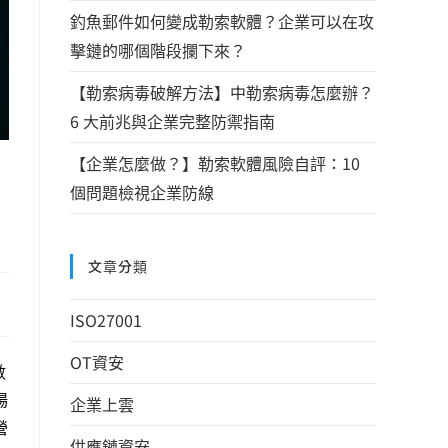
釣魚郵件如何變成勒索軟體？企業可以在攻
擊鏈的哪個階段攔下來？
【勒索病毒破解方法】中勒索病毒怎麼辦？
6 大前兆與企業完整防禦指南
【企業怎麼做？】勒索軟體風險自評：10
個問題檢視企業防線
文章分類
ISO27001
OT資安
數
場
企業上雲
營
供應鏈資安