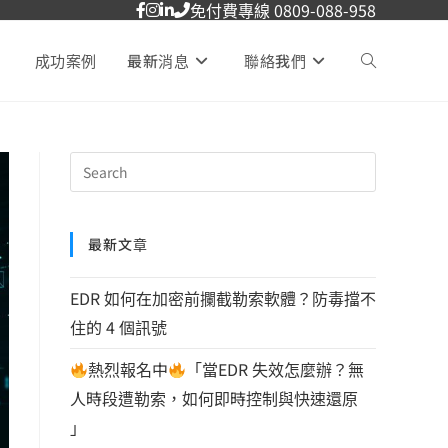
免付費專線 0809-088-958
成功案例
最新消息
聯絡我們
最新文章
EDR 如何在加密前攔截勒索軟體？防毒擋不
住的 4 個訊號
熱烈報名中
「當EDR 失效怎麼辦？無
人時段遭勒索，如何即時控制與快速還原
」