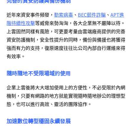
完善的資安防護與備份機制
近年來資安事件頻發，
勒索病毒
、
BEC郵件詐騙
、
APT進
階持續性攻擊
等威脅來勢洶洶，各大企業無不嚴陣以待。
上雲固然同樣有風險，可更要考量由雲端廠商提供的完善
資安防護機制，安全性提升的同時，備份與備援也將獲得
強而有力的支持，復原速度往往比公司內部自行運維來得
有效率。
隨時隨地不受限場域的使用
企業上雲後將大大增加使用上的方便性，不必受限於內網
機制，只要有網路的地方就能實現隨時隨地辦公的理想型
態，也可以進行高效、靈活的團隊協作。
加速數位轉型穩固永續發展