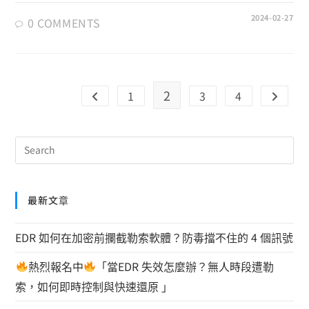
2024-02-27
0 COMMENTS
2
1
3
4
最新文章
EDR 如何在加密前攔截勒索軟體？防毒擋不住的 4 個訊號
熱烈報名中
「當EDR 失效怎麼辦？無人時段遭勒
索，如何即時控制與快速還原 」