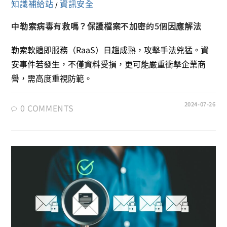
知識補給站
資訊安全
/
中勒索病毒有救嗎？保護檔案不加密的5個因應解法
勒索軟體即服務（RaaS）日趨成熟，攻擊手法兇猛。資
安事件若發生，不僅資料受損，更可能嚴重衝擊企業商
譽，需高度重視防範。
2024-07-26
0 COMMENTS