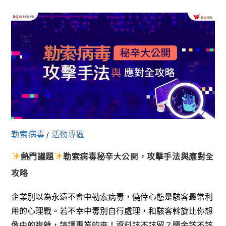
勒索病毒
活動專區
/
熱門議題
勒索病毒秘辛大公開，攻擊手法與應對全
攻略
企業別以為永遠不會中勒索病毒，僥倖心態是駭客最常利
用的心理戰。若不幸中毒別自行處理，和駭客斡旋比你想
像中的複雜，請讓專業的來！資料該不該留？贖金該不該