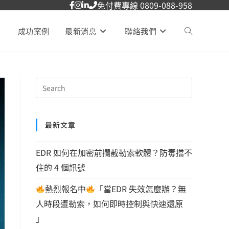
免付費專線 0809-088-958
成功案例
最新消息
聯絡我們
最新文章
EDR 如何在加密前攔截勒索軟體？防毒擋不
住的 4 個訊號
熱烈報名中
「當EDR 失效怎麼辦？無
人時段遭勒索，如何即時控制與快速還原
」