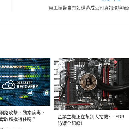
員工攜帶自有設備造成公司資訊環境癱
網路攻擊、勒索病毒，
企業主機正在幫別人挖礦? – EDR
毒軟體擋得住嗎？
防禦全紀錄!