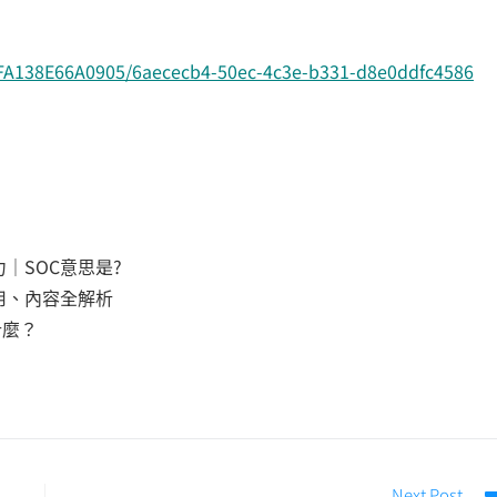
16FFA138E66A0905/6aececb4-50ec-4c3e-b331-d8e0ddfc4586
｜SOC意思是?
費用、內容全解析
什麼？
Next Post