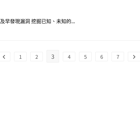
早發現漏洞 挖掘已知、未知的...
3
1
2
4
5
6
7