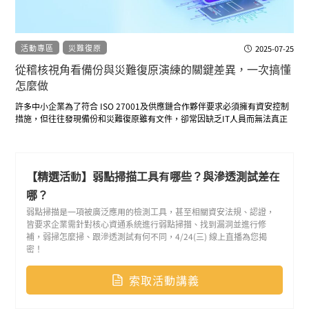
如果您的公司曾遇過系統突然變慢、郵件或檔案異常、或是不明的登入紀
錄，這場活動能幫助您判斷：那到底只是單純的 IT 故障，還是駭客已經在內
部活動？透過實務
活動專區
災難復原
2025-07-25
從稽核視角看備份與災難復原演練的關鍵差異，一次搞懂
怎麼做
許多中小企業為了符合 ISO 27001及供應鏈合作夥伴要求必須擁有資安控制
措施，但往往發現備份和災難復原雖有文件，卻常因缺乏IT人員而無法真正
落實。本場講座將以簡單、實用的方式，帶您從零開始建立備份機制與演練
流程，包含常見稽核痛點、實際操作畫面、以及可落地的做法。
【精選活動】弱點掃描工具有哪些？與滲透測試差在
哪？
弱點掃描是一項被廣泛應用的檢測工具，甚至相關資安法規、認證，
皆要求企業需針對核心資通系統進行弱點掃描、找到漏洞並進行修
補，弱掃怎麼掃、跟滲透測試有何不同，4/24(三) 線上直播為您揭
密！
索取活動講義