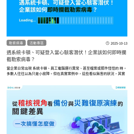
勒索病毒
活動專區
2025-10-13
遇系統卡頓、可疑登入當心駭客潛伏！企業該如何即時攔
資安風險
截勒索病毒？
當企業日常出現 系統卡頓、員工電腦運行異常、甚至檔案或郵件怪怪的 時，
多數人往往以為只是小故障。但在真實案例中，這些看似無害的狀況，其實
常常是駭客已潛伏在內部、準備橫向擴散的前兆。等到勒索病毒全面爆發
時，企業才驚覺「原來早就被入侵」。
本場活動將帶您了解：
駭客如何在「異常」中隱身，並伺機展開橫向入侵
為何即時偵測是阻止勒索病毒擴散的關鍵
如何透過 日誌關聯、流量管控、防火牆策略，讓潛伏威脅無所遁形