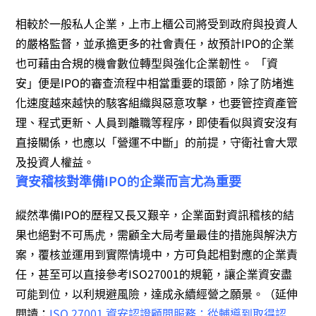
相較於一般私人企業，上市上櫃公司將受到政府與投資人
的嚴格監督，並承擔更多的社會責任，故預計IPO的企業
也可藉由合規的機會數位轉型與強化企業韌性。
「資
安」便是IPO的審查流程中相當重要的環節，除了防堵進
化速度越來越快的駭客組織與惡意攻擊，也要管控資產管
理、程式更新、人員到離職等程序，即使看似與資安沒有
直接關係，也應以「營運不中斷」的前提，守衛社會大眾
及投資人權益。
資安稽核對準備IPO的企業而言尤為重要
縱然準備IPO的歷程又長又艱辛，企業面對資訊稽核的結
果也絕對不可馬虎，需顧全大局考量最佳的措施與解決方
案，覆核並運用到實際情境中，方可負起相對應的企業責
任，甚至可以直接參考ISO27001的規範，讓企業資安盡
可能到位，以利規避風險，達成永續經營之願景。（延伸
閱讀：
ISO 27001 資安認證顧問服務：從輔導到取得認