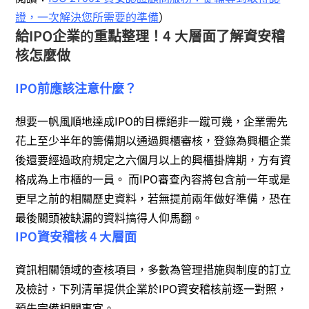
證，一次解決您所需要的準備
）
給IPO企業的重點整理！4 大層面了解資安稽
核怎麼做
IPO前應該注意什麼？
想要一帆風順地達成IPO的目標絕非一蹴可幾，企業需先
花上至少半年的籌備期以通過興櫃審核，登錄為興櫃企業
後還要經過政府規定之六個月以上的興櫃掛牌期，方有資
格成為上市櫃的一員。 而IPO審查內容將包含前一年或是
更早之前的相關歷史資料，若無提前兩年做好準備，恐在
最後關頭被缺漏的資料搞得人仰馬翻。
IPO資安稽核 4 大層面
資訊相關領域的查核項目，多數為管理措施與制度的訂立
及檢討，下列清單提供企業於IPO資安稽核前逐一對照，
預先完備相關事宜。