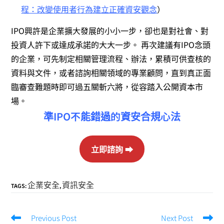
程：改變使用者行為建立正確資安觀念
）
IPO興許是企業擴大發展的小小一步，卻也是對社會、對
投資人許下或達成承諾的大大一步。 再次建議有IPO念頭
的企業，可先制定相關管理流程、辦法，累積可供查核的
資料與文件，或者諮詢相關領域的專業顧問，直到真正面
臨審查難題時即可過五關斬六將，從容踏入公開資本市
場。
準IPO不能錯過的資安合規心法
立即諮詢 ⮕
企業安全
資訊安全
TAGS:
,
Previous Post
Next Post