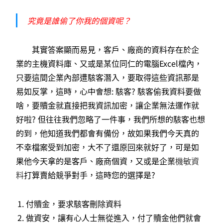
究竟是誰偷了你我的個資呢？
其實答案顯而易見，客戶、廠商的資料存在於企
業的主機資料庫、又或是某位同仁的電腦Excel檔內，
只要這間企業內部遭駭客潛入，要取得這些資訊那是
易如反掌，這時，心中會想: 駭客? 駭客偷我資料要做
啥，要贖金就直接把我資訊加密，讓企業無法運作就
好啦? 但往往我們忽略了一件事，我們所想的駭客也想
的到，他知道我們都會有備份，故如果我們今天真的
不幸檔案受到加密，大不了還原回來就好了，可是如
果他今天拿的是客戶、廠商個資，又或是企業
機敏資
料
打算賣給競爭對手，這時您的選擇是?
付贖金，要求駭客刪除資料
做資安，讓有心人士無從進入，付了贖金他們就會