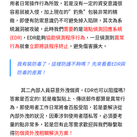
用者日常操作行為所致，若是沒有一定的資安意識很
容易就被入侵，加上現在的”釣魚”包裝非常的精
緻，即便有防禦意識仍不可避免掉入陷阱，其次為系
統漏洞被攻破，此時我們
需要
的是
端點偵測回應系統
(EDR)
，EDR能夠
協助偵測程序行為
，
一旦偵測到
異常
行為
就會
立即將該程序終止
，避免傷害擴大。
我有裝防毒了，這樣防護不夠嗎？ 先來看看EDR與
防毒的差異！
其二內部人員惡意外洩個資，EDR也可以阻擋嗎?
答案是否定的! 若是複製貼上、傳送郵件都算是異常行
為，那使用者工作日常將會百般受阻，若是要解決從
內部外洩的狀況，因牽涉到使用者隱私等，必須要考
量的點非常多，若是您有此等需求歡迎與我們聯繫取
得
防個資外洩相關解決方案！