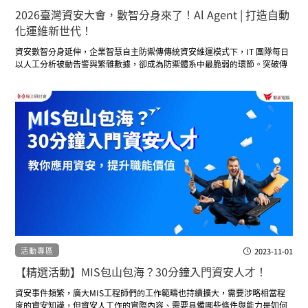
2026臺灣資安大會，數智分身來了！Al Agent | 打造自動
化運維新世代！
資安數智分身延伸，企業智慧自主防禦傳傳統資安維運模式下，IT 團隊每日
以人工分析被動告警與繁雜數據，卻成為防禦體系中最脆弱的環節。突破傳
統人工防護框架，以4 大核心優勢全面強化企業資安韌性
活動專區
2023-11-01
【精選活動】MIS包山包海？30分鐘入門資安人才！
資安事件頻繁，廣大MIS工程師們的工作範疇也持續擴大，需要涉略相當程
度的資安知識，但資安人工作的實際內容、需要具備哪些條件與能力是如何