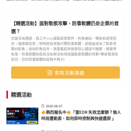
呢？先來一窺探究、提升自我職能價值！
【精選活動】面對勒索攻擊，防毒軟體仍是企業的首
選？
您是否有遇過：員工不小心誤點惡意郵件、釣魚網站，導致系統怪怪
的，檔案被加密；明明就有安裝付費防毒軟體，卻還是成為了勒索攻
擊的對象；收到釣魚信件，表面看起來無害但心裡卻不踏實，總覺得
有鬼。防毒軟體到底有沒有辦法有效阻擋勒索軟體的攻擊?專家實測告
訴您，您的防毒軟體到底夠不夠力!
索取活動講義
精選活動
2026-08-07
熱烈報名中
「當EDR 失效怎麼辦？無人
時段遭勒索，如何即時控制與快速還原 」