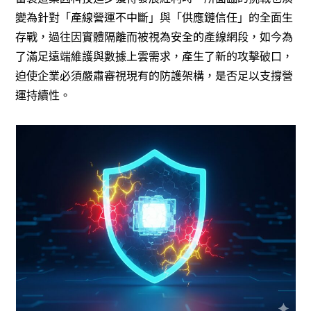
變為針對「產線營運不中斷」與「供應鏈信任」的全面生
存戰，過往因實體隔離而被視為安全的產線網段，如今為
了滿足遠端維護與數據上雲需求，產生了新的攻擊破口，
迫使企業必須嚴肅審視現有的防護架構，是否足以支撐營
運持續性。