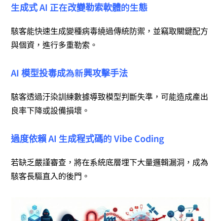
生成式 AI 正在改變勒索軟體的生態
駭客能快速生成變種病毒繞過傳統防禦，並竊取關鍵配方
與個資，進行多重勒索。
AI 模型投毒成為新興攻擊手法
駭客透過汙染訓練數據導致模型判斷失準，可能造成產出
良率下降或設備損壞。
過度依賴 AI 生成程式碼的 Vibe Coding
若缺乏嚴謹審查，將在系統底層埋下大量邏輯漏洞，成為
駭客長驅直入的後門。