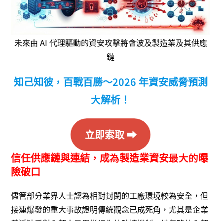
未來由 AI 代理驅動的資安攻擊將會波及製造業及其供應
鏈
知己知彼，百戰百勝～2026 年資安威脅預測
大解析！
立即索取 ⮕
信任供應鏈與連結，成為製造業資安最大的曝
險破口
儘管部分業界人士認為相對封閉的工廠環境較為安全，但
接連爆發的重大事故證明傳統觀念已成死角，尤其是企業