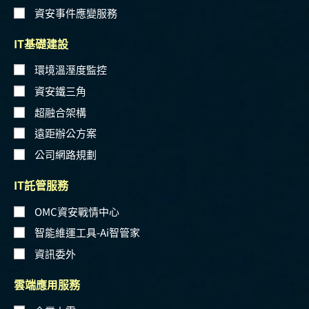
資安事件應變服務
IT基礎建設
環境溫溼度監控
資安鐵三角
超融合架構
遠距辦公方案
公司網路規劃
IT託管服務
OMC資安戰情中心
智能維運工具-Ai智管家
資訊委外
雲端應用服務