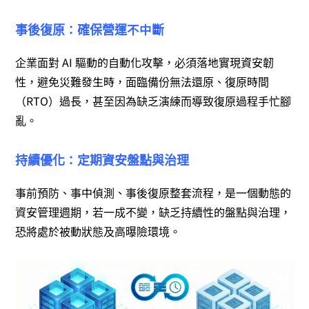
事後復原：確保營運不中斷
企業面對 AI 驅動的自動化攻擊，必須落地實現資安韌
性，避免災難發生時，面臨備份無法還原、復原時間
（RTO）過長，甚至因為缺乏演練而導致復原過程手忙腳
亂。
持續優化：定期資安盤點與治理
事前預防、事中偵測、事後復原整套流程，是一個動態的
資安管理週期，若一成不變，缺乏持續性的盤點與治理，
恐將處於被動狀態及高曝險環境。