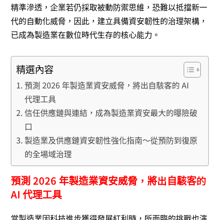
精準滲透，企業若仍採取被動防禦思維，恐難以抵擋新一
代的自動化威脅，因此，建立具備資安韌性的治理架構，
已成為製造業在數位時代生存的核心能力。
精選內容
預測 2026 年製造業資安威脅，將出自駭客的 AI
代理工具
信任供應鏈與連結，成為製造業資安最大的曝險破
口
製造業及供應鏈資安韌性強化指南～從預防到復原
的全場域治理
預測 2026 年製造業資安威脅，將出自駭客的
AI 代理工具
當製造業因科技進步獲得發展紅利時，所面臨的挑戰也演