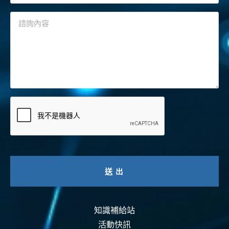
知識補給站
活動快訊