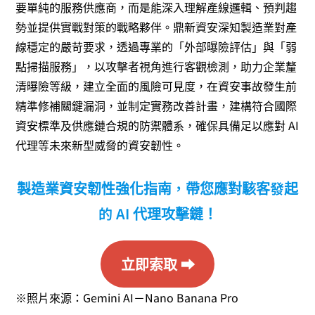
要單純的服務供應商，而是能深入理解產線邏輯、預判趨
勢並提供實戰對策的戰略夥伴。鼎新資安深知製造業對產
線穩定的嚴苛要求，透過專業的「外部曝險評估」與「弱
點掃描服務」，以攻擊者視角進行客觀檢測，助力企業釐
清曝險等級，建立全面的風險可見度，在資安事故發生前
精準修補關鍵漏洞，並制定實務改善計畫，建構符合國際
資安標準及供應鏈合規的防禦體系，確保具備足以應對 AI
代理等未來新型威脅的資安韌性。
製造業資安韌性強化指南，帶您應對駭客發起
的 AI 代理攻擊鏈！
立即索取 ⮕
※照片來源：Gemini AI－Nano Banana Pro