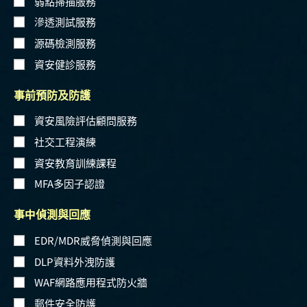
弱點掃描服務
滲透測試服務
源碼檢測服務
資安健診服務
事前預防及防護
資安風險評估顧問服務
社交工程演練
資安教育訓練課程
MFA多因子認證
事中偵測與回應
EDR/MDR威脅偵測與回應
DLP資料外洩防護
WAF網路應用程式防火牆
郵件安全防護