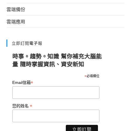
雲端備份
雲端應用
立即訂閱電子報
時事。趨勢。知識 幫你補充大腦能
量 隨時掌握資訊、資安新知
*
必填欄位
*
Email信箱
*
您的姓名