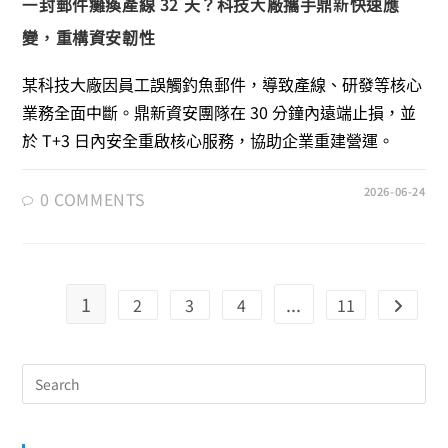
一封郵件癱瘓產線 32 天？科技大廠攜手鼎新快速應
變，重構資安韌性
某科技大廠因員工誤觸釣魚郵件，導致產線、研發等核心
業務全面中斷。鼎新資安團隊在 30 分鐘內遠端止損，並
於 T+3 日內安全重啟核心服務，協助企業重建營運。
2026-06-24
0 COMMENTS
1
...
2
3
4
11