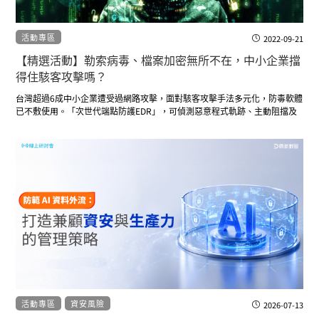
活動專區
2022-09-21
【精選活動】勒索病毒、檔案加密無所不在，中小企業擋
得住駭客攻擊嗎？
台灣超過6成中小企業遭受過網路攻擊，面對駭客攻擊手法多元化，防毒軟體
已不敷使用。「次世代端點防護EDR」，可偵測惡意程式軌跡、主動阻擋及
告警，全天候防護零時差。結合鼎新資安團隊管理，提供技術支援、資安情
報更新、異常分析和突發問題主動通報，給企業更完整的守護！
活動專區
資安風險
2026-07-13