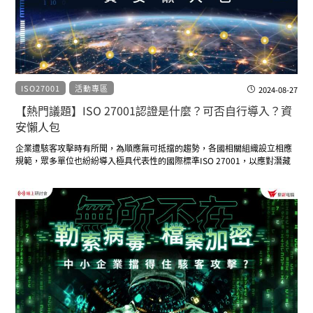
ISO27001
活動專區
2024-08-27
【熱門議題】ISO 27001認證是什麼？可否自行導入？資
安懶人包
企業遭駭客攻擊時有所聞，為順應無可抵擋的趨勢，各國相關組織設立相應
規範，眾多單位也紛紛導入極具代表性的國際標準ISO 27001，以應對潛藏
的威脅與風險。若對ISO 27001還不太了解，或是有諸多疑問的，本次研討
會鼎新電腦來為大家解答！