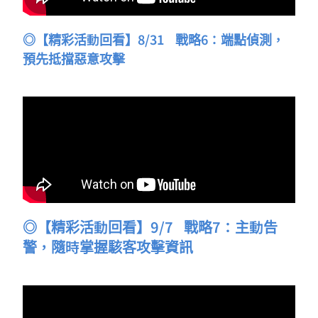
◎【精彩活動回看】8/31 戰略6：端點偵測，
預先抵擋惡意攻擊
◎【精彩活動回看】9/7 戰略7：主動告
警，隨時掌握駭客攻擊資訊