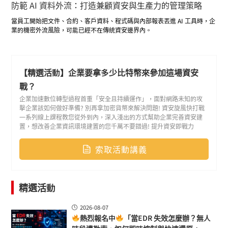
防範 AI 資料外流：打造兼顧資安與生產力的管理策略
當員工開始把文件、合約、客戶資料、程式碼與內部報表丟進 AI 工具時，企
業的機密外流風險，可能已經不在傳統資安邊界內。
在 AI 工具快速普及的時代，企業一方面期待員工善用 ChatGPT、Copilot、
Gemini、Claude 等工具提升效率，另一方面卻也面臨新的治理難題：哪些
資料被上傳了？誰在使用外部 AI？敏感資訊是否被複製、貼上或作為附件丟
進 AI 平台？這些行為往往不會觸發傳統防火牆或郵件防護，卻可能讓企業機
【精選活動】企業要拿多少比特幣來參加這場資安
密在不知不覺中悄悄外流。
戰？
企業不能只靠「全面禁止 AI」來降低風險，因為這往往會影響工作效率，也
可能讓員工轉向更隱蔽的使用方式。真正關鍵在於：如何建立一套可視、可
企業加速數位轉型過程首重「安全且持續運作」，面對網路未知的攻
控、可稽核的 AI 使用管理機制，在保留生產力的同時，避免敏感資料暴露在
擊企業該如何做好準備? 別再拿加密貨幣來解決問題! 資安旋風快打戰
外部平台之中。
一系列線上課程教您從外到內，深入淺出的方式幫助企業完善資安建
置，想改善企業資訊環境建置的您千萬不要錯過! 提升資安即戰力
索取活動講義
精選活動
2026-08-07
熱烈報名中
「當EDR 失效怎麼辦？無人