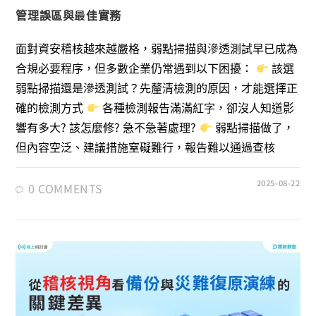
管理誤區與最佳實務
面對資安稽核越來越嚴格，弱點掃描與滲透測試早已成為
合規必要程序，但多數企業仍常遇到以下困擾：
該選
弱點掃描還是滲透測試？先釐清檢測的原因，才能選擇正
確的檢測方式
各種檢測報告滿滿紅字，卻沒人知道影
響有多大? 該怎麼修? 急不急著處理?
弱點掃描做了，
但內容空泛、建議措施窒礙難行，報告難以通過查核
2025-08-22
0 COMMENTS