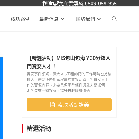
免付費專線 0809-088-958
成功案例
最新消息
聯絡我們
【精選活動】MIS包山包海？30分鐘入
門資安人才！
資安事件頻繁，廣大MIS工程師們的工作範疇也持續
擴大，需要涉略相當程度的資安知識，但資安人工
作的實際內容、需要具備哪些條件與能力是如何
呢？先來一窺探究、提升自我職能價值！
索取活動講義
精選活動