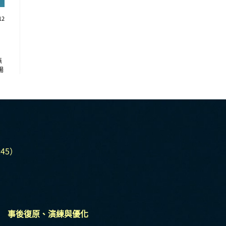
12
無
場
員
最
點
45）
事後復原、演練與優化