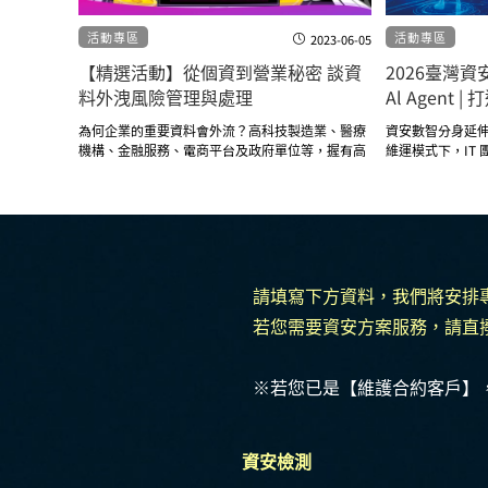
活動專區
活動專區
2023-06-05
【精選活動】從個資到營業秘密 談資
2026臺灣
資安風險
料外洩風險管理與處理
Al Agent
為何企業的重要資料會外流？高科技製造業、醫療
資安數智分身延
機構、金融服務、電商平台及政府單位等，握有高
維運模式下，IT
機密研發設計資料或是多客源個資的產業都容易成
雜數據，卻成為
為駭客眼中的肥羊。這次快閃研討會帶大家了解企
統人工防護框架，
業資料防護相關規範以及如何預防資料外洩。
安韌性
請填寫下方資料，我們將安排
若您需要資安方案服務，請直
※若您已是【維護合約客戶】
資安檢測