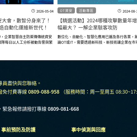
OT資安
活動專區
2026-05-04
2024-08-
資安大會，數智分身來了！
【精選活動】2024哪種攻擊數量年增
 | 打造自動化運維新世代！
幅最大？ 一解企業駭客攻防
伸，企業智慧自主防禦傳傳統資安
數位化、自動化、智慧化應用已遍及各行各業，
 團隊每日以人工分析被動告警與繁
論OT或IT，需要透過新科技、新技術讓企業在市
防禦體系中最脆弱的環節。突破傳
更佔優勢，在這樣的過程中，資安也成為資訊人
以4 大核心優勢全面強化企業資
必須面對的課題。2024截至目前什麼樣攻擊手段
為頻繁、什麼樣的資安弱點容易淪為攻擊者的重
目標？邀您一起來了解最新一手消息！
專員盡快與您聯絡。
撥免付費專線
0809-088-958
（服務時間：周一至周五 08:30~17:
，緊急報修請撥打專線
0809-081-668
事前預防及防護
事中偵測與回應