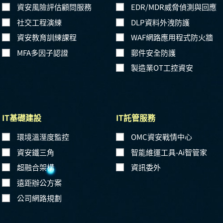
資安風險評估顧問服務
EDR/MDR威脅偵測與回應
社交工程演練
DLP資料外洩防護
資安教育訓練課程
WAF網路應用程式防火牆
MFA多因子認證
郵件安全防護
製造業OT工控資安
IT基礎建設
IT託管服務
環境溫溼度監控
OMC資安戰情中心
資安鐵三角
智能維運工具-Ai智管家
超融合架構
資訊委外
遠距辦公方案
公司網路規劃