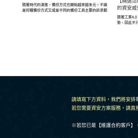
【精選活
隨著時代的演進，備份方式也開始越來越多元，不論
的資安威
是何種備份方式又或是不同的備份工具主要的訴求都
是在保護企業的核心“資料”。活動將分享，企業傳
隨著工業4.
統備份方式面臨哪些威脅；實現營運不中斷，備份防
勢，因此不只
毒的差異；異地備份新選擇，一同守護企業營運的重
的營運也會受
要核心
如何因應層
工控資安的
運作。
請填寫下方資料，我們將安排
若您需要資安方案服務，請直
※若您已是【維護合約客戶】