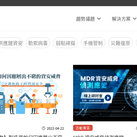
趨勢議題
解決方案
供應鏈資安
勒索病毒
弱點掃描
手機管制
災難復原
活動專區
2022-04-22