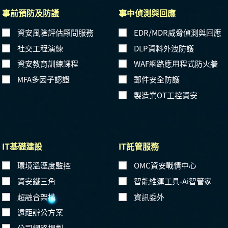
事前預防及防護
事中偵測與回應
資安風險評估顧問服務
EDR/MDR威脅偵測與回應
社交工程演練
DLP資料外洩防護
資安教育訓練課程
WAF網路應用程式防火牆
MFA多因子認證
郵件安全防護
製造業OT工控資安
IT基礎建設
IT託管服務
環境溫溼度監控
OMC資安戰情中心
資安鐵三角
智能維運工具-Ai智管家
超融合架構
資訊委外
遠距辦公方案
公司網路規劃