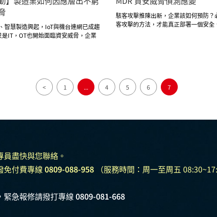
MDR 資安威脅偵測應變
動】製造業如何因應層出不窮
脅
駭客攻擊推陳出新，企業該如何預防？
客攻擊的方法，才能真正部署一個安全
0、智慧製造興起，IoT與機台連網已成趨
的防護程式，並即時回報防護狀態、隨
是IT，OT也開始面臨資安威脅，企業
的安全以及確實更新我們的防毒資料庫
到影響。我們在4月13號舉辦 ”製造業
能保護數據及客戶資料，這樣也可以避
出不窮的資安威脅” 線上活動，提供您
洩及錢財損失事件發生。
各種解決方案，協助您確保關鍵產線持續
...
7
<
1
4
5
6
專員盡快與您聯絡。
撥免付費專線
0809-088-958
（服務時間：周一至周五 08:30~17:
，緊急報修請撥打專線
0809-081-668