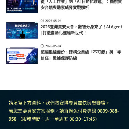
從「人工作業」到「AI 自動化維運」：擺脫資
安合規與勒索威脅實戰解析
2026-05-04
2026臺灣資安大會，數智分身來了！Al Agent
| 打造自動化運維新世代！
2026-05-04
超越離線備份：建構企業級「不可變」與「零
信任」數據保護防線
請填寫下方資料，我們將安排專員盡快與您聯絡。
若您需要資安方案服務，請直撥免付費專線
0809-088-
958
（服務時間：周一至周五 08:30~17:45）