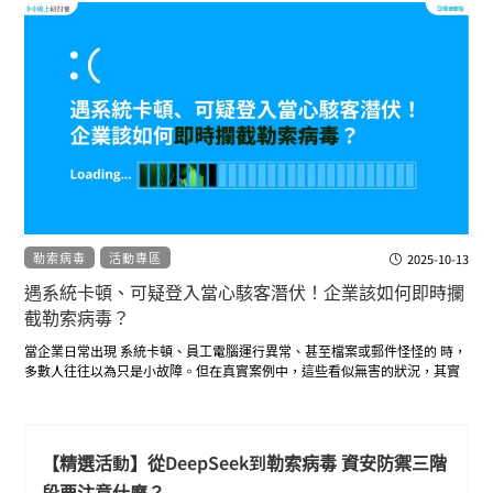
勒索病毒
活動專區
2025-10-13
遇系統卡頓、可疑登入當心駭客潛伏！企業該如何即時攔
資安風險
截勒索病毒？
當企業日常出現 系統卡頓、員工電腦運行異常、甚至檔案或郵件怪怪的 時，
多數人往往以為只是小故障。但在真實案例中，這些看似無害的狀況，其實
常常是駭客已潛伏在內部、準備橫向擴散的前兆。等到勒索病毒全面爆發
時，企業才驚覺「原來早就被入侵」。
本場活動將帶您了解：
駭客如何在「異常」中隱身，並伺機展開橫向入侵
【精選活動】從DeepSeek到勒索病毒 資安防禦三階
段要注意什麼？