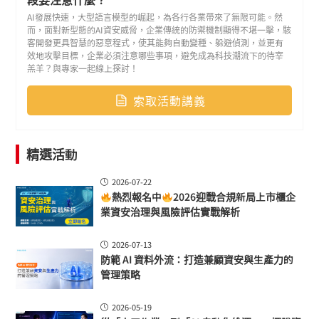
為何即時偵測是阻止勒索病毒擴散的關鍵
AI發展快速，大型語言模型的崛起，為各行各業帶來了無限可能。然
而，面對新型態的AI資安威脅，企業傳統的防禦機制顯得不堪一擊，駭
如何透過 日誌關聯、流量管控、防火牆策略，讓潛伏威脅無所遁形
客開發更具智慧的惡意程式，使其能夠自動變種、躲避偵測，並更有
效地攻擊目標，企業必須注意哪些事項，避免成為科技潮流下的待宰
羔羊？與專家一起線上探討！
如果您的公司曾遇過系統突然變慢、郵件或檔案異常、或是不明的登入紀
錄，這場活動能幫助您判斷：那到底只是單純的 IT 故障，還是駭客已經在內
索取活動講義
部活動？透過實務
精選活動
2026-07-22
熱烈報名中
2026迎戰合規新局上市櫃企
業資安治理與風險評估實戰解析
2026-07-13
防範 AI 資料外流：打造兼顧資安與生產力的
管理策略
2026-05-19